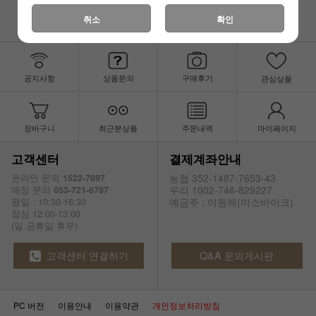
취소
확인
공지사항
상품문의
구매후기
관심상품
장바구니
최근본상품
주문내역
마이페이지
고객센터
결제계좌안내
농협 352-1487-7653-43
온라인 문의
1522-7897
우리 1002-746-829227
매장 문의
053-721-6787
예금주 : 이원해(미소바이크)
평일 : 10:30-16:30
점심 12:00-13:00
(일.공휴일 휴무)
고객센터 연결하기
Q&A 문의게시판
PC 버전
이용안내
이용약관
개인정보처리방침