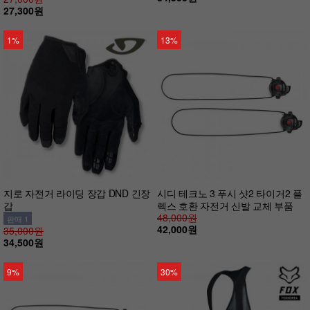
27,300원
1%
13%
지로 자전거 라이딩 장갑 DND 긴장
시디 테크노 3 푸시 샷2 타이거2 플
갑
렉스 호환 자전거 신발 교체 부품
48,000원
판매 1
42,000원
35,000원
34,500원
9%
30%