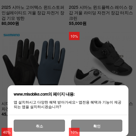
2025 시마노 고어텍스 윈드스토퍼
2025 시마노 윈드플렉스 레이스 장
인설레이티드 겨울 장갑 자전거 장
갑 겨울 라이딩 자전거 장갑 터치스
겁 기모 방한
크린
80,000원
55,000원
10%
www.misobike.com의 페이지 내용:
앱 설치하시고 다양한 혜택 받아가세요~ 앱전용 혜택과 기능이 제공
시마노 익스플로러 긴 장갑 봄가을
지로 로드 자전거 클릿 슈즈 사빅스
되는 앱을 설치하시겠습니까?
자전거장갑
2 신발
45,000원
139,000원
125,100원
취소
확인
40%
10%