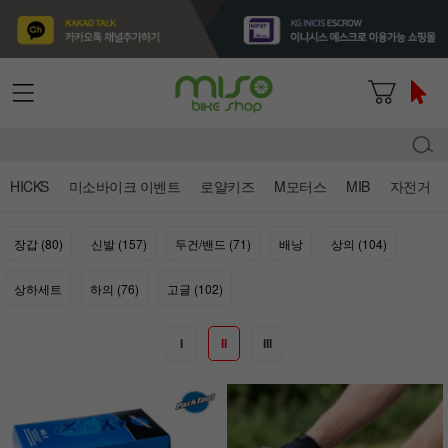
HICKS
미소바이크 이벤트
로얄키즈
M모터스
MIB
자전거
장갑 (80)
신발 (157)
두건/밴드 (71)
배낭
상의 (104)
상하세트
하의 (76)
고글 (102)
I
II
III