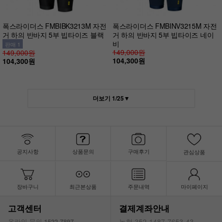
폭스라이더스 FMBIBK3213M 자전
폭스라이더스 FMBINV3215M 자전
거 하의 반바지 5부 빕타이즈 블랙
거 하의 반바지 5부 빕타이즈 네이
비
판매 1
149,000원
149,000원
104,300원
104,300원
더보기
1
/
25
▼
공지사항
상품문의
구매후기
관심상품
장바구니
최근본상품
주문내역
마이페이지
고객센터
결제계좌안내
농협 352-1487-7653-43
온라인 문의
1522-7897