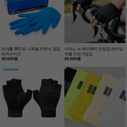
파크툴 MG-3L 니트릴 미케닉 장갑
시마노 뉴 에어웨이 반장갑 라이딩
라지사이즈
여름 자전거장갑
30,000원
35,000원