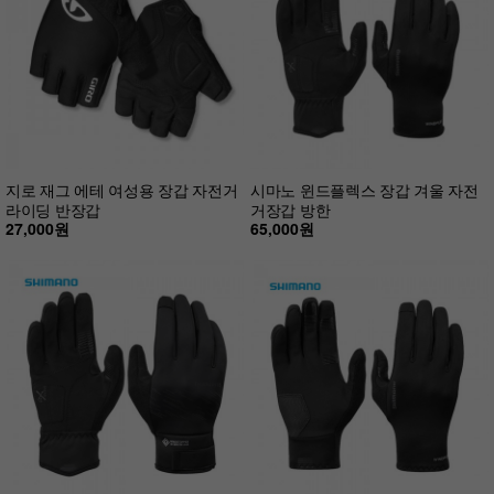
지로 재그 에테 여성용 장갑 자전거
시마노 윈드플렉스 장갑 겨울 자전
라이딩 반장갑
거장갑 방한
27,000원
65,000원