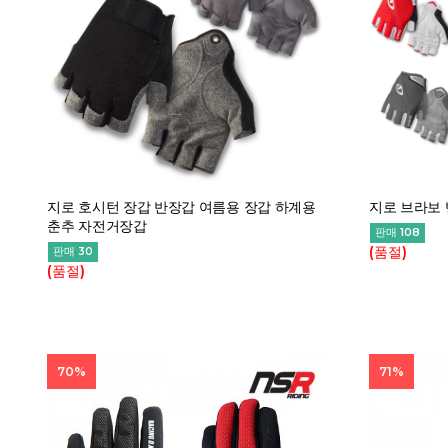
지로 호시턴 장갑 반장갑 여름용 장갑 하계용
지로 브라보
춘추 자전거장갑
판매 108
(품절)
판매 30
(품절)
70%
71%