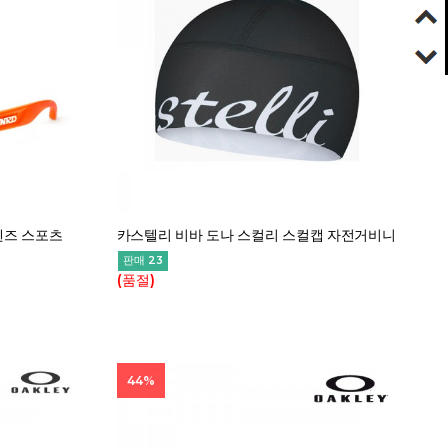
렌즈 스포츠
카스텔리 비바 도나 스컬리 스컬캡 자전거비니
판매 23
(품절)
44%