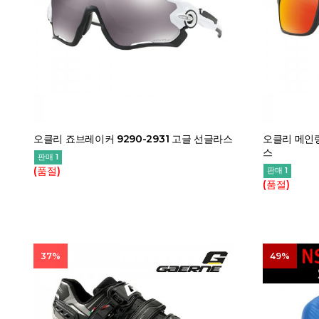
오클리 죠브레이커 9290-2931 고글 선글라스
오클리 메인링
스
판매 1
(품절)
판매 1
(품절)
37%
49%