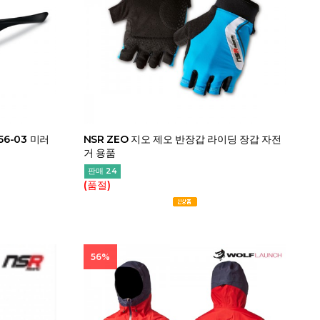
6-03 미러
NSR ZEO 지오 제오 반장갑 라이딩 장갑 자전
거 용품
판매 24
(품절)
56%