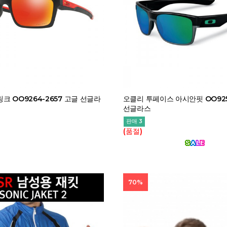
크 OO9264-2657 고글 선글라
오클리 투페이스 아시안핏 OO925
선글라스
판매 3
(품절)
70%