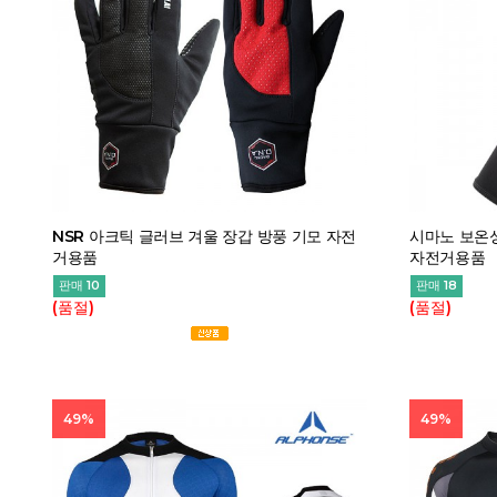
NSR 아크틱 글러브 겨울 장갑 방풍 기모 자전
시마노 보온성
거용품
자전거용품
판매 10
판매 18
(품절)
(품절)
49%
49%