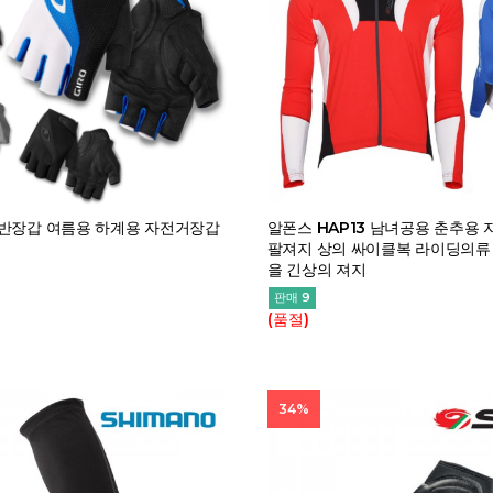
 반장갑 여름용 하계용 자전거장갑
알폰스 HAP13 남녀공용 춘추용
팔져지 상의 싸이클복 라이딩의류 
을 긴상의 져지
판매 9
(품절)
34%