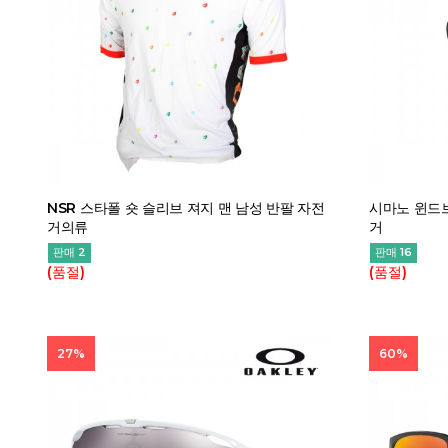
NSR 스타폴 숏 슬리브 져지 맨 남성 반팔 자전
시마노 윈드브
거의류
거
판매 2
판매 16
(품절)
(품절)
27%
60%