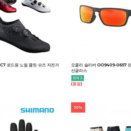
RC7 로드용 노멀 클릿 슈즈 자전거
오클리 슬리버 OO9409-0657
선글라스
판매 2
(품절)
50%