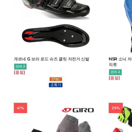
게르네 G 보라 로드 슈즈 클릿 자전거 신발
NSR 소닉 
의류
판매 3
(품절)
판매 2
(품절)
41%
29%