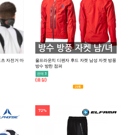
포츠 자전거 마
울프라운치 디펜자 후드 자켓 남성 자켓 방풍
방수 방한 점퍼
판매 3
(품절)
72%