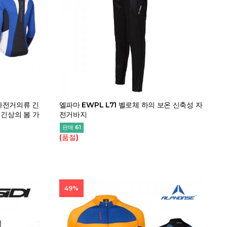
 자전거의류 긴
엘파마 EWPL L71 벨로체 하의 보온 신축성 자
긴상의 봄 가
전거바지
판매 61
(품절)
49%