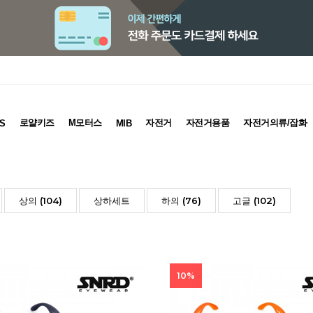
로얄키즈
M모터스
자전거
자전거용품
자전거의류/잡화
S
MIB
상의 (104)
상하세트
하의 (76)
고글 (102)
10%