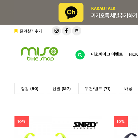
B
즐겨찾기추가
미소바이크 이벤트
HICK
장갑 (80)
신발 (157)
두건/밴드 (71)
배낭
10%
10%