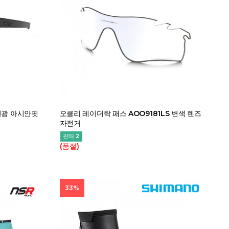
 편광 아시안핏
오클리 레이더락 패스 AOO9181LS 변색 렌즈
자전거
판매 2
(품절)
33%