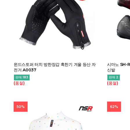
윈드스토퍼 터치 방한장갑 혹한기 겨울 등산 자
시마노 SH-
전거 A0037
신발
판매 183
판매 2
(품절)
(품절)
50%
62%