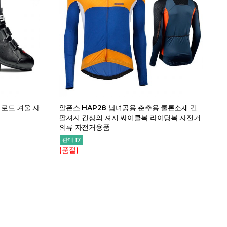
 로드 겨울 자
알폰스 HAP28 남녀공용 춘추용 쿨론소재 긴
팔져지 긴상의 져지 싸이클복 라이딩복 자전거
의류 자전거용품
판매 17
(품절)