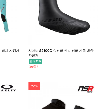
용 바지 자전거
시마노 S2100D 슈커버 신발 커버 겨울 방한
자전거
판매 128
(품절)
72%