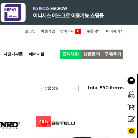
로그인
회원가입
장바구니
주문내역
마이페이지
0
공지사항
상품문의
구매후기
자전거부품
에너지젤
total
590
items
48%