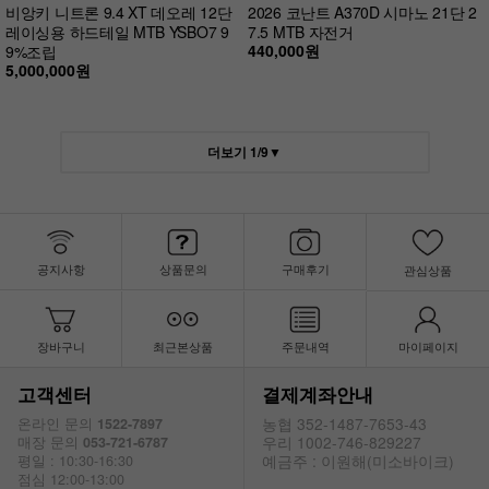
비앙키 니트론 9.4 XT 데오레 12단
2026 코난트 A370D 시마노 21단 2
레이싱용 하드테일 MTB YSBO7 9
7.5 MTB 자전거
440,000원
9%조립
5,000,000원
더보기
1
/
9
▼
공지사항
상품문의
구매후기
관심상품
장바구니
최근본상품
주문내역
마이페이지
고객센터
결제계좌안내
농협 352-1487-7653-43
온라인 문의
1522-7897
우리 1002-746-829227
매장 문의
053-721-6787
예금주 : 이원해(미소바이크)
평일 : 10:30-16:30
점심 12:00-13:00