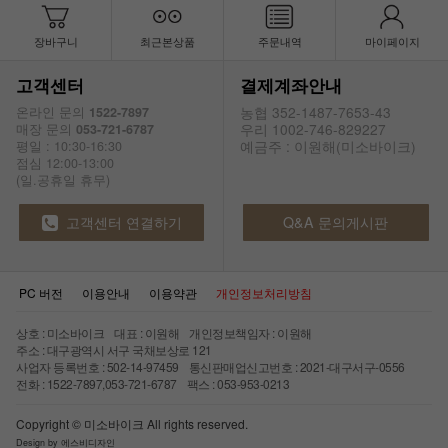
장바구니
최근본상품
주문내역
마이페이지
고객센터
결제계좌안내
농협 352-1487-7653-43
온라인 문의
1522-7897
우리 1002-746-829227
매장 문의
053-721-6787
예금주 : 이원해(미소바이크)
평일 : 10:30-16:30
점심 12:00-13:00
(일.공휴일 휴무)
고객센터 연결하기
Q&A 문의게시판
PC 버전
이용안내
이용약관
개인정보처리방침
상호 : 미소바이크 대표 : 이원해 개인정보책임자 : 이원해
주소 : 대구광역시 서구 국채보상로 121
사업자 등록번호 : 502-14-97459 통신판매업신고번호 : 2021-대구서구-0556
전화 : 1522-7897,053-721-6787 팩스 : 053-953-0213
Copyright © 미소바이크 All rights reserved.
Design by 에스비디자인