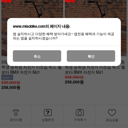
www.misobike.com의 페이지 내용:
앱 설치하시고 다양한 혜택 받아가세요~ 앱전용 혜택과 기능이 제공
되는 앱을 설치하시겠습니까?
취소
확인
2025 입문용 묘기용 퍼포먼스 초등
2025 입문용 묘기용 퍼포먼스 초등
학생 중학생 자전거 미조립 힉스 벨
학생 중학생 자전거 미조립 힉스 벨
로타 BMX 자전거 MJ1
로타 BMX 자전거 MJ1
535,000원
판매 1
258,000원
535,000원
258,000원
공지사항
상품문의
구매후기
관심상품