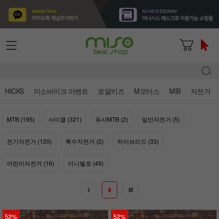
HICKS
미소바이크 이벤트
로얄키즈
M모터스
MIB
자전거
MTB (195)
사이클 (321)
유사MTB (2)
일반자전거 (5)
전기자전거 (120)
특수자전거 (2)
하이브리드 (33)
어린이자전거 (16)
미니벨로 (49)
I
II
III
52%
52%