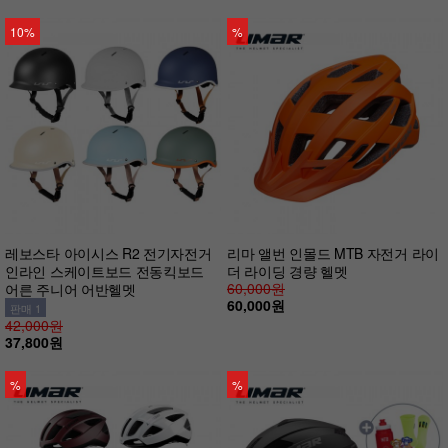
10%
%
레보스타 아이시스 R2 전기자전거
리마 앨번 인몰드 MTB 자전거 라이
인라인 스케이트보드 전동킥보드
더 라이딩 경량 헬멧
60,000원
어른 주니어 어반헬멧
60,000원
판매 1
42,000원
37,800원
%
%