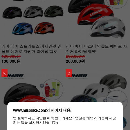
리마 에어 스트라토스 아시안핏 인
리마 에어 마스터 인몰드 에어로 자
몰드 에어로 자전거 라이딩 헬멧
전거 라이딩 헬멧
130,000원
200,000원
130,000원
200,000원
%
%
www.misobike.com의 페이지 내용:
앱 설치하시고 다양한 혜택 받아가세요~ 앱전용 혜택과 기능이 제공
되는 앱을 설치하시겠습니까?