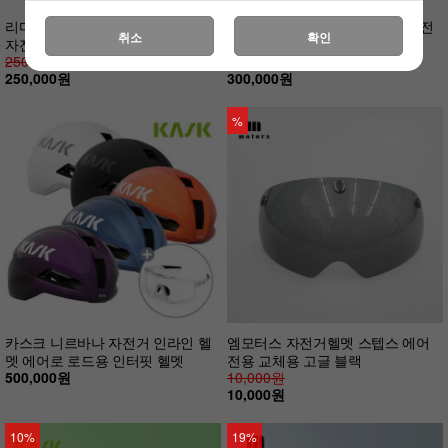
리마 에어스피드 인몰드 컴포트핏
리마 에어 아틀라스 아시안핏 자전
취소
확인
자전거 라이딩 헬멧
거 라이딩 에어로 헬멧
250,000원
300,000원
250,000원
300,000원
%
카스크 니르바나 자전거 인라인 헬
엠모터스 자전거헬멧 스텝스 에어
멧 에어로 로드용 인터핏 헬멧
전용 교체용 고글 블랙
500,000원
10,000원
10,000원
10%
19%