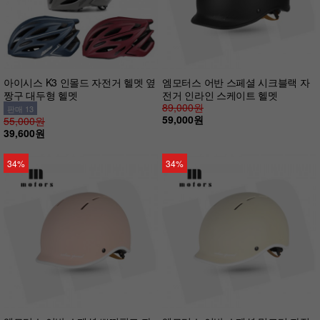
아이시스 K3 인몰드 자전거 헬멧 옆
엠모터스 어반 스페셜 시크블랙 자
짱구 대두형 헬멧
전거 인라인 스케이트 헬멧
89,000원
판매 13
59,000원
55,000원
39,600원
34%
34%