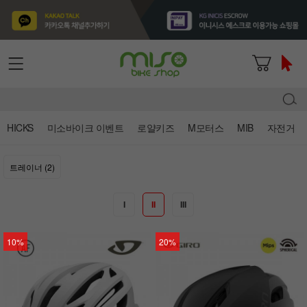
HICKS
미소바이크 이벤트
로얄키즈
M모터스
MIB
자전거
트레이너 (2)
I
II
III
10%
20%