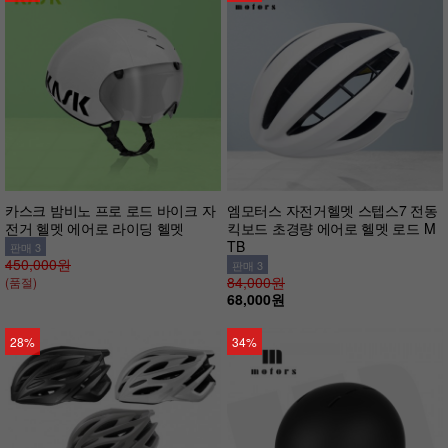
카스크 밤비노 프로 로드 바이크 자
엠모터스 자전거헬멧 스텝스7 전동
전거 헬멧 에어로 라이딩 헬멧
킥보드 초경량 에어로 헬멧 로드 M
TB
판매 3
450,000원
판매 3
84,000원
(품절)
68,000원
28%
34%