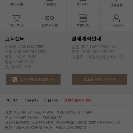
공지사항
상품문의
구매후기
관심상품
장바구니
최근본상품
주문내역
마이페이지
고객센터
결제계좌안내
농협 352-1487-7653-43
온라인 문의
1522-7897
우리 1002-746-829227
매장 문의
053-721-6787
예금주 : 이원해(미소바이크)
평일 : 10:30-16:30
점심 12:00-13:00
(일.공휴일 휴무)
고객센터 연결하기
Q&A 문의게시판
PC 버전
이용안내
이용약관
개인정보처리방침
상호 : 미소바이크 대표 : 이원해 개인정보책임자 : 이원해
주소 : 대구광역시 서구 국채보상로 121
사업자 등록번호 : 502-14-97459 통신판매업신고번호 : 2021-대구서구-0556
전화 : 1522-7897,053-721-6787 팩스 : 053-953-0213