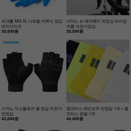
파크툴 MG-3L 니트릴 미케닉 장갑
시마노 뉴 에어웨이 반장갑 라이딩
라지사이즈
여름 자전거장갑
30,000원
35,000원
시마노 익스플로러 젤 장갑 자전거
엠모터스 레인보우 반장갑 1개 + 엠
반장갑
모터스 양말 1개
43,000원
44,000원