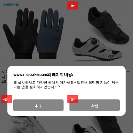
10%
시마노 익스플로러 긴 장갑 봄가을
지로 로드 자전거 클릿 슈즈 사빅스
www.misobike.com의 페이지 내용:
자전거장갑
2 신발
45,000원
139,000원
앱 설치하시고 다양한 혜택 받아가세요~ 앱전용 혜택과 기능이 제공
125,100원
되는 앱을 설치하시겠습니까?
40%
10%
취소
확인