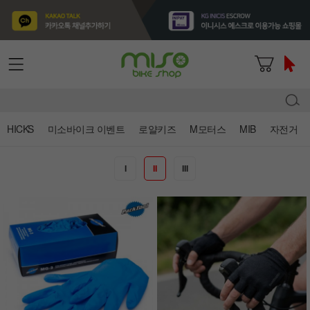
HICKS
미소바이크 이벤트
로얄키즈
M모터스
MIB
자전거
I
II
III