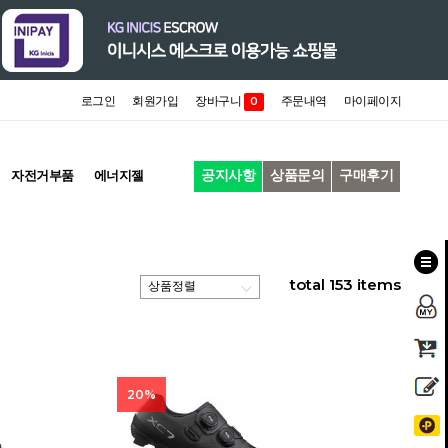
로그인
회원가입
장바구니
주문내역
마이페이지
0
공지사항
상품문의
구매후기
자전거부품
에너지젤
total
153
items
20%