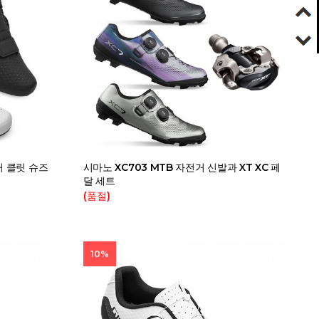
거 클릿 슈즈
시마노 XC703 MTB 자전거 신발과 XT XC 페
달 세트
(품절)
10%