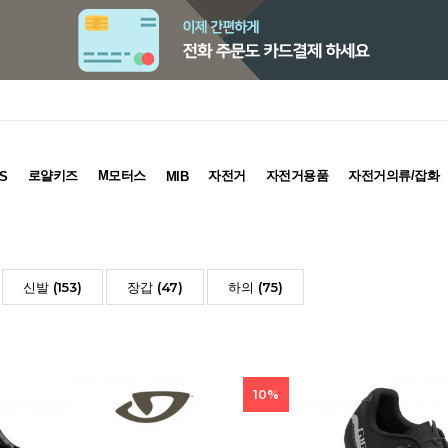
로얄키즈
M모터스
자전거
자전거용품
자전거의류/잡화
S
MIB
신발 (153)
장갑 (47)
하의 (75)
10%