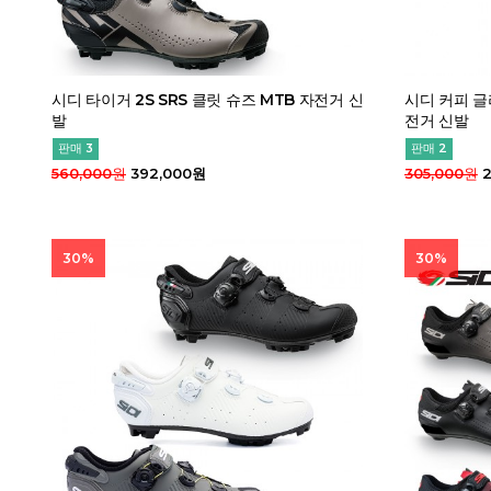
시디 타이거 2S SRS 클릿 슈즈 MTB 자전거 신
시디 커피 글
발
전거 신발
판매 3
판매 2
560,000원
392,000원
305,000원
2
30%
30%