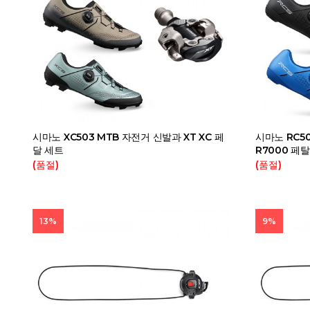
시마노 XC503 MTB 자전거 신발과 XT XC 페
시마노 RC5
달 세트
R7000 페
(품절)
(품절)
13%
9%