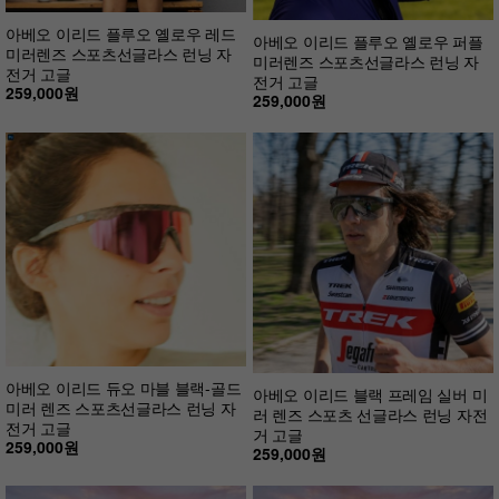
아베오 이리드 플루오 옐로우 레드
아베오 이리드 플루오 옐로우 퍼플
미러렌즈 스포츠선글라스 런닝 자
미러렌즈 스포츠선글라스 런닝 자
전거 고글
전거 고글
259,000원
259,000원
아베오 이리드 듀오 마블 블랙-골드
아베오 이리드 블랙 프레임 실버 미
미러 렌즈 스포츠선글라스 런닝 자
러 렌즈 스포츠 선글라스 런닝 자전
전거 고글
거 고글
259,000원
259,000원