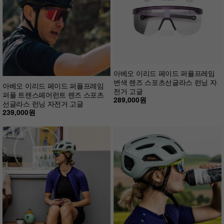
아베오 이리드 페이드 퍼플프레임
변색 렌즈 스포츠선글라스 런닝 자
아베오 이리드 페이드 퍼플프레임
전거 고글
퍼플 트랜스페어런트 렌즈 스포츠
289,000원
선글라스 런닝 자전거 고글
239,000원