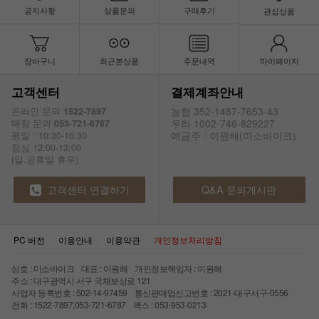
공지사항
상품문의
구매후기
관심상품
장바구니
최근본상품
주문내역
마이페이지
고객센터
결제계좌안내
농협 352-1487-7653-43
온라인 문의
1522-7897
우리 1002-746-829227
매장 문의
053-721-6787
예금주 : 이원해(미소바이크)
평일 : 10:30-16:30
점심 12:00-13:00
(일.공휴일 휴무)
고객센터 연결하기
Q&A 문의게시판
PC 버전
이용안내
이용약관
개인정보처리방침
상호 : 미소바이크 대표 : 이원해 개인정보책임자 : 이원해
주소 : 대구광역시 서구 국채보상로 121
사업자 등록번호 : 502-14-97459 통신판매업신고번호 : 2021-대구서구-0556
전화 : 1522-7897,053-721-6787 팩스 : 053-953-0213