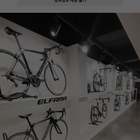
페이코 ID로
PAYCO 바