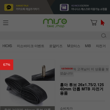
HICKS
미소바이크 이벤트
로얄키즈
M모터스
MIB
자전거
67
%
16200명
의 고객님이 이 상품을 보
셨습니다
흥아 튜브 26x1.75/2.125
40mm 던롭 MTB 자전거
용품
소비자가