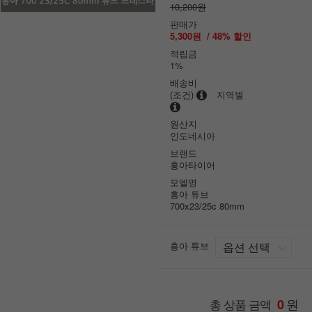
10,200원
판매가
5,300원
/
48
% 할인
적립금
1%
배송비
(조건)
지역별
원산지
인도네시아
브랜드
흥아타이어
모델명
흥아 튜브
700x23/25c 80mm
흥아 튜브
원
총 상품 금액
0