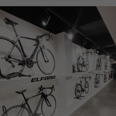
페이코 ID로
PAYCO 바