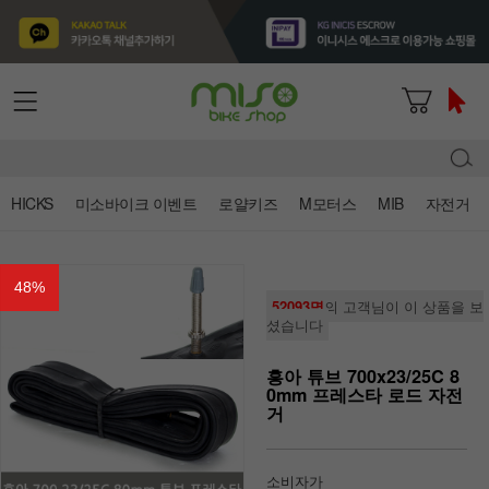
HICKS
미소바이크 이벤트
로얄키즈
M모터스
MIB
자전거
48
%
52093명
의 고객님이 이 상품을 보
셨습니다
흥아 튜브 700x23/25C 8
0mm 프레스타 로드 자전
거
소비자가