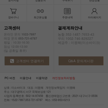
공지사항
상품문의
구매후기
관심상품
장바구니
최근본상품
주문내역
마이페이지
고객센터
결제계좌안내
농협 352-1487-7653-43
온라인 문의
1522-7897
우리 1002-746-829227
매장 문의
053-721-6787
예금주 : 이원해(미소바이크)
평일 : 10:30-16:30
점심 12:00-13:00
(일.공휴일 휴무)
고객센터 연결하기
Q&A 문의게시판
PC 버전
이용안내
이용약관
개인정보처리방침
상호 : 미소바이크 대표 : 이원해 개인정보책임자 : 이원해
주소 : 대구광역시 서구 국채보상로 121
사업자 등록번호 : 502-14-97459 통신판매업신고번호 : 2021-대구서구-0556
전화 : 1522-7897,053-721-6787 팩스 : 053-953-0213