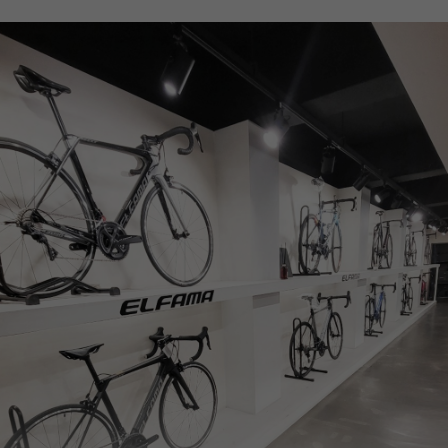
페이코 ID로
PAYCO 바