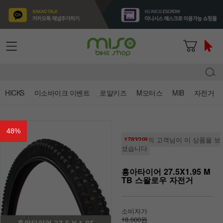
HICKS
미소바이크 이벤트
로얄키즈
M모터스
MIB
자전거
48
%
17832명
의 고객님이 이 상품을 보
셨습니다
흥아타이어 27.5X1.95 M
TB 스왈로우 자전거
소비자가
18,000원