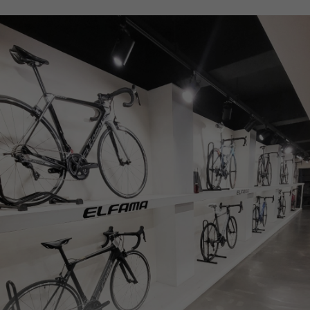
페이코 ID로
PAYCO 바