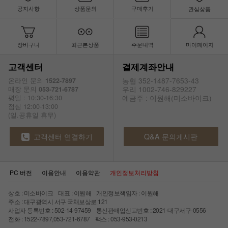
공지사항
상품문의
구매후기
관심상품
장바구니
최근본상품
주문내역
마이페이지
고객센터
결제계좌안내
농협 352-1487-7653-43
온라인 문의
1522-7897
우리 1002-746-829227
매장 문의
053-721-6787
예금주 : 이원해(미소바이크)
평일 : 10:30-16:30
점심 12:00-13:00
(일.공휴일 휴무)
고객센터 연결하기
Q&A 문의게시판
PC 버전
이용안내
이용약관
개인정보처리방침
상호 : 미소바이크 대표 : 이원해 개인정보책임자 : 이원해
주소 : 대구광역시 서구 국채보상로 121
사업자 등록번호 : 502-14-97459 통신판매업신고번호 : 2021-대구서구-0556
전화 : 1522-7897,053-721-6787 팩스 : 053-953-0213