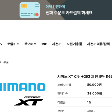
로얄키즈
M모터스
자전거
자전거용품
자전거의류/잡화
S
MIB
전거 부품
시마노 XT CN-HG93 체인 9단 11
소비자가격
50,000원
판매가격
38,000원
적립금
1%
브랜드
시마노