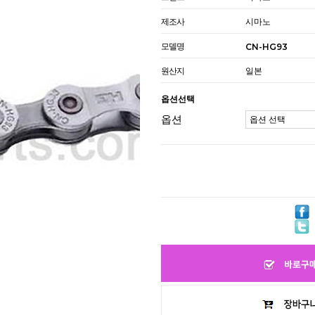
제조사
시마노
모델명
CN-HG93
원산지
일본
옵션선택
옵션