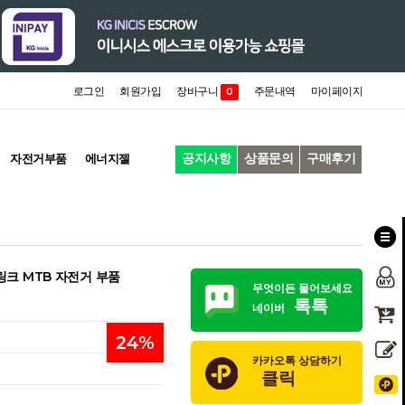
로그인
회원가입
장바구니
주문내역
마이페이지
0
공지사항
상품문의
구매후기
자전거부품
에너지젤
6링크 MTB 자전거 부품
무엇이든 물어보세요
톡톡
네이버
24
%
카카오톡 상담하기
클릭