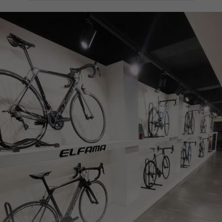
페이코 ID로
PAYCO 바