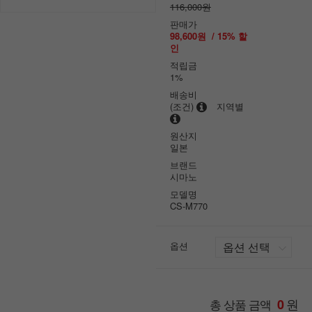
116,000원
판매가
98,600원
/
15
% 할
인
적립금
1%
배송비
(조건)
지역별
원산지
일본
브랜드
시마노
모델명
CS-M770
옵션
원
총 상품 금액
0