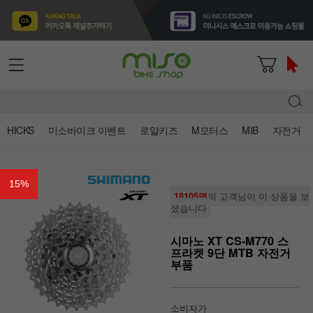
HICKS
미소바이크 이벤트
로얄키즈
M모터스
MIB
자전거
15
%
18105명
의 고객님이 이 상품을 보
셨습니다
시마노 XT CS-M770 스
프라켓 9단 MTB 자전거
부품
소비자가