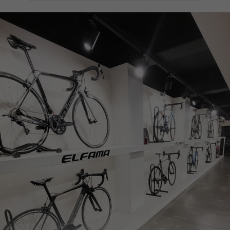
페이코 ID로
PAYCO 바