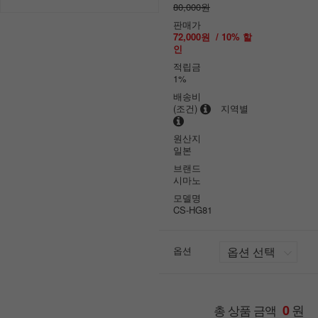
80,000원
판매가
72,000원
/
10
% 할
인
적립금
1%
배송비
(조건)
지역별
원산지
일본
브랜드
시마노
모델명
CS-HG81
옵션
원
총 상품 금액
0