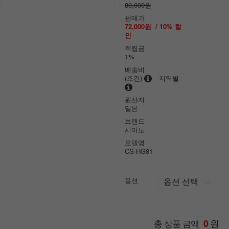
80,000원
판매가
72,000원
/
10
% 할
인
적립금
1%
배송비
(조건)
지역별
원산지
일본
브랜드
시마노
모델명
CS-HG81
옵션
원
총 상품 금액
0