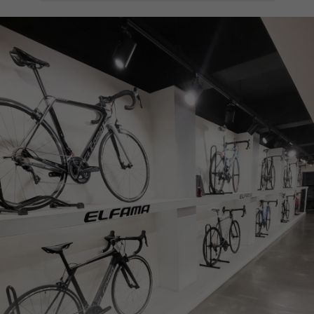
페이코 ID로
PAYCO 바