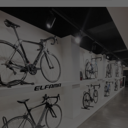
페이코 ID로
PAYCO 바