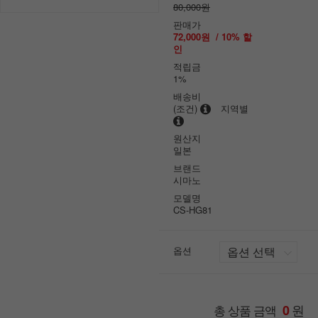
80,000원
판매가
72,000원
/
10
% 할
인
적립금
1%
배송비
(조건)
지역별
원산지
일본
브랜드
시마노
모델명
CS-HG81
옵션
원
총 상품 금액
0