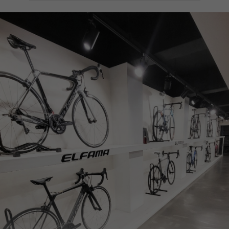
페이코 ID로
PAYCO 바