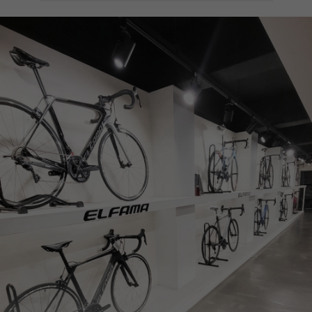
페이코 ID로
PAYCO 바