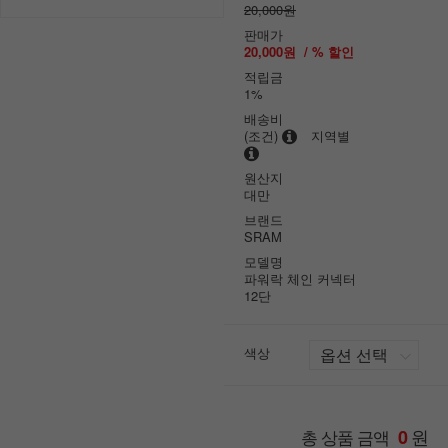
20,000원
판매가
20,000원
/ % 할인
적립금
1%
배송비
(조건)
지역별
원산지
대만
브랜드
SRAM
모델명
파워락 체인 커넥터
12단
색상
원
총 상품 금액
0