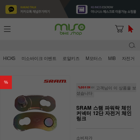
HICKS
미소바이크 이벤트
로얄키즈
M모터스
MIB
자전거
%
3491명
의 고객님이 이 상품을 보
셨습니다
SRAM 스램 파워락 체인
커넥터 12단 자전거 체인
링크
소비자가