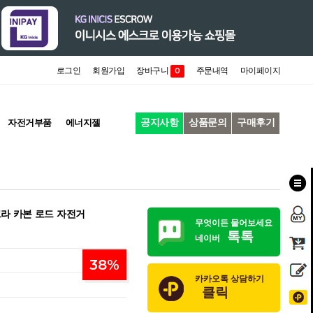
로그인
회원가입
장바구니
주문내역
마이페이지
0
공지사항
상품문의
구매후기
자전거부품
에너지젤
라 카본 로드 자전거
무엇이든 물어보세요
톡톡
네이버
38
%
카카오톡 상담하기
클릭