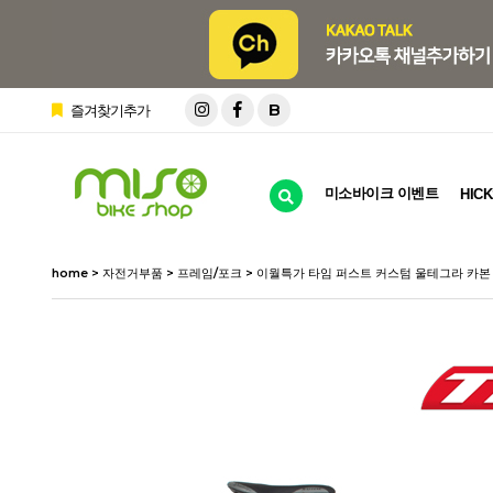
B
즐겨찾기추가
미소바이크 이벤트
HICK
home
>
자전거부품
>
프레임/포크
> 이월특가 타임 퍼스트 커스텀 울테그라 카본