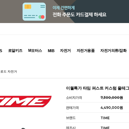
로얄키즈
M모터스
자전거
자전거용품
자전거의류/잡화
S
MIB
 로드 자전거
이월특가 타임 퍼스트 커스텀 울테그
소비자가격
7,300,000원
판매가격
4,490,000원
브랜드
TIME
제조사
TIME