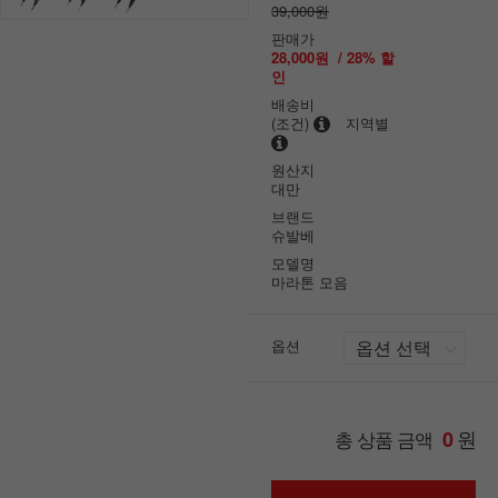
39,000원
판매가
28,000원
/
28
% 할
인
배송비
(조건)
지역별
원산지
대만
브랜드
슈발베
모델명
마라톤 모음
옵션
원
총 상품 금액
0