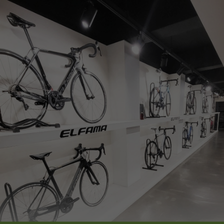
페이코 ID로
PAYCO 바