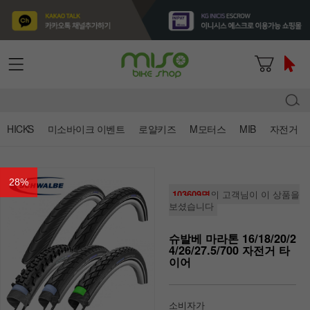
HICKS
미소바이크 이벤트
로얄키즈
M모터스
MIB
자전거
28
%
103609명
의 고객님이 이 상품을
보셨습니다
슈발베 마라톤 16/18/20/2
4/26/27.5/700 자전거 타
이어
소비자가