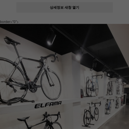
상세정보 새창 열기
border="0">
페이코 ID로
PAYCO 바