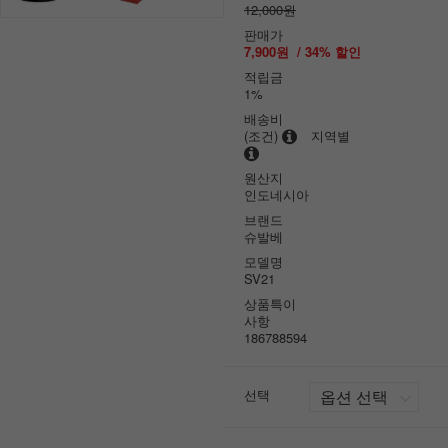
12,000원
판매가
7,900원
/
34
% 할인
적립금
1%
배송비
(조건)
지역별
원산지
인도네시아
브랜드
슈발베
모델명
SV21
상품특이
사항
186788594
선택