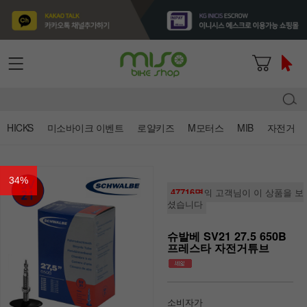
HICKS
미소바이크 이벤트
로얄키즈
M모터스
MIB
자전거
34
%
47716명
의 고객님이 이 상품을 보
셨습니다
슈발베 SV21 27.5 650B
프레스타 자전거튜브
소비자가