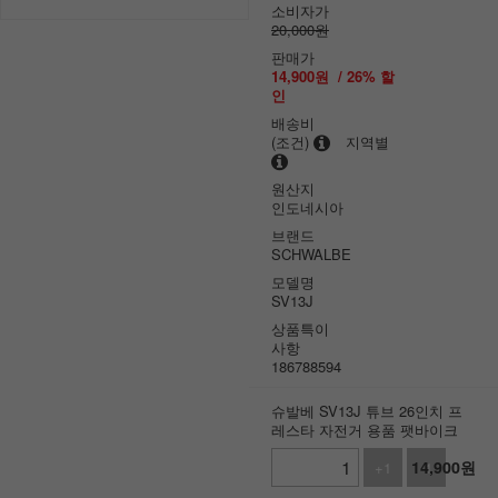
소비자가
20,000원
판매가
14,900
원
/
26
% 할
인
배송비
(조건)
지역별
원산지
인도네시아
브랜드
SCHWALBE
모델명
SV13J
상품특이
사항
186788594
슈발베 SV13J 튜브 26인치 프
레스타 자전거 용품 팻바이크
14,900
원
+1
-1