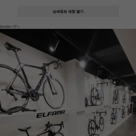
상세정보 새창 열기
border="0">
페이코 ID로
PAYCO 바