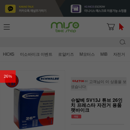
HICKS
미소바이크 이벤트
로얄키즈
M모터스
MIB
자전거
26
%
5547명
의 고객님이 이 상품을 보
셨습니다
슈발베 SV13J 튜브 26인
치 프레스타 자전거 용품
팻바이크