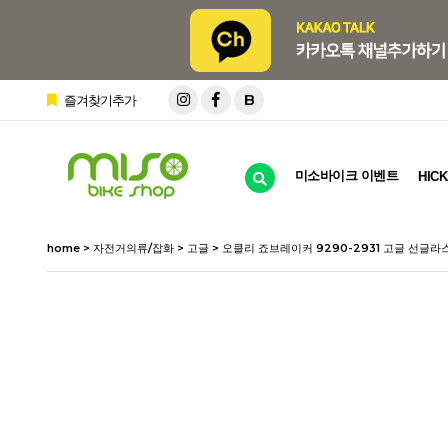
B
즐겨찾기추가
미소바이크 이벤트
HICK
home
>
자전거의류/잡화
>
고글
> 오클리 죠브레이커 9290-2931 고글 선글라