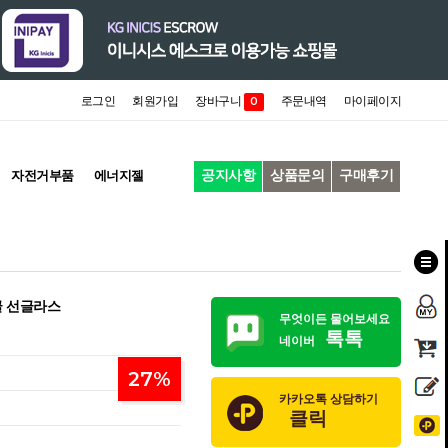
로그인
회원가입
장바구니
주문내역
마이페이지
0
공지사항
상품문의
구매후기
자전거부품
에너지젤
글 선글라스
무엇이든 물어보세요
톡톡
네이버
27
%
카카오톡 상담하기
클릭