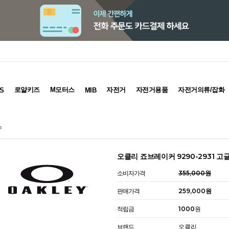
로얄키즈
M모터스
자전거
자전거용품
자전거의류/잡화
S
MIB
스
오클리 죠브레이커 9290-2931 고
소비자가격
355,000원
판매가격
259,000원
적립금
1000원
브랜드
오클리