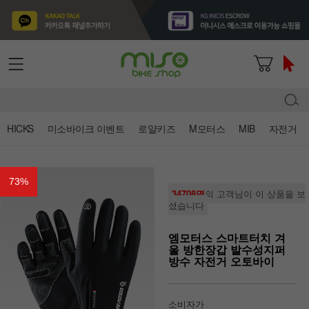
HICKS
미소바이크 이벤트
로얄키즈
M모터스
MIB
자전거
73
%
34708명
의 고객님이 이 상품을 보
셨습니다
엠모터스 스마트터치 겨
울 방한장갑 발수성지퍼
방수 자전거 오토바이
소비자가