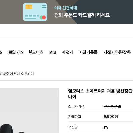
로얄키즈
M모터스
자전거
자전거용품
자전거의류/잡화
S
MIB
퍼 방수 자전거 오토바이
엠모터스 스마트터치 겨울 방한장갑
바이
소비자가격
36,000원
판매가격
9,900원
적립금
1%