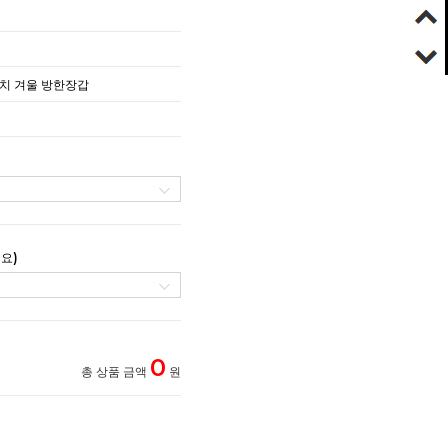
치 겨울 방한장갑
요)
0
총 상품 금액
원