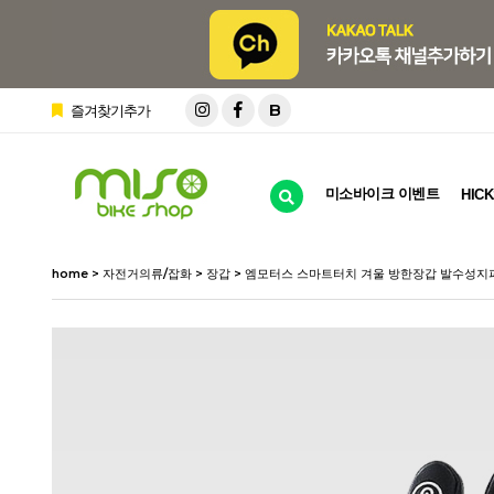
B
즐겨찾기추가
미소바이크 이벤트
HICK
home
>
자전거의류/잡화
>
장갑
> 엠모터스 스마트터치 겨울 방한장갑 발수성지