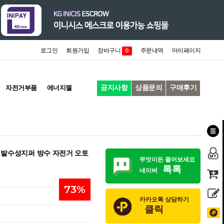
로그인
회원가입
장바구니
주문내역
마이페이지
0
공지사항
상품문의
구매후기
자전거부품
에너지젤
 발수성지퍼 방수 자전거 오토
무엇이든 물어보세요
톡톡
네이버
73
%
카카오톡 상담하기
클릭