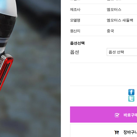
제조사
엠모터스
모델명
엠모터스 새들백
원산지
중국
옵션선택
옵션