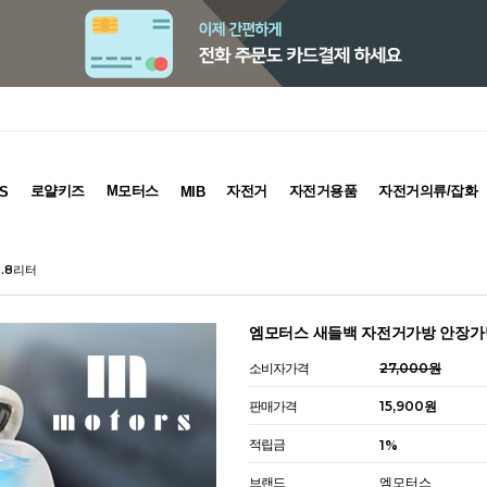
로얄키즈
M모터스
자전거
자전거용품
자전거의류/잡화
S
MIB
.8리터
엠모터스 새들백 자전거가방 안장가방
소비자가격
27,000원
판매가격
15,900원
적립금
1%
브랜드
엠모터스