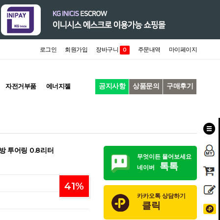
로그인
회원가입
장바구니
주문내역
마이페이지
0
공지사항
상품문의
구매후기
자전거부품
에너지젤
 투어링 0.8리터
무엇이든 물어보세요
톡톡
네이버
41
%
카카오톡 상담하기
클릭