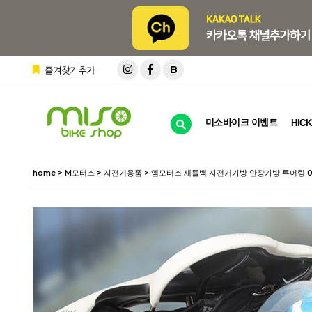
B
즐겨찾기추가
미소바이크 이벤트
HICK
home
>
M모터스
>
자전거용품
> 엠모터스 새들백 자전거가방 안장가방 투어링 0