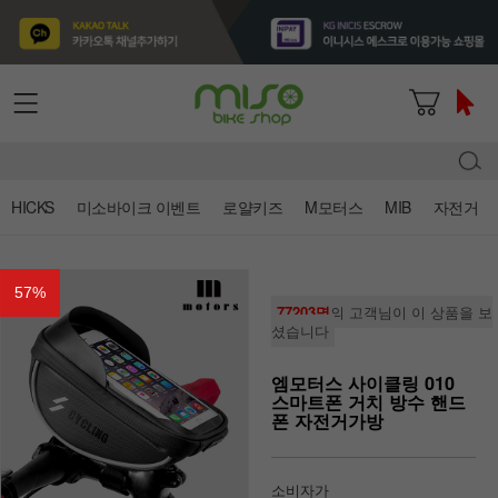
HICKS
미소바이크 이벤트
로얄키즈
M모터스
MIB
자전거
57
%
77203명
의 고객님이 이 상품을 보
셨습니다
엠모터스 사이클링 010
스마트폰 거치 방수 핸드
폰 자전거가방
소비자가