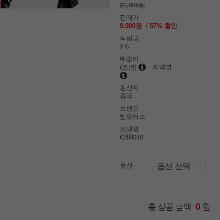
23,000원
판매가
9,900원
/
57
% 할인
적립금
1%
배송비
(조건)
지역별
원산지
중국
브랜드
엠모터스
모델명
CBR010
옵션
원
총 상품 금액
0