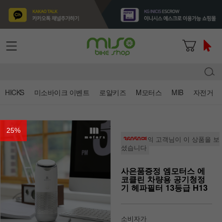
HICKS
미소바이크 이벤트
로얄키즈
M모터스
MIB
자전거
25
%
36050명
의 고객님이 이 상품을 보
셨습니다
사은품증정 엠모터스 에
코클린 차량용 공기청정
기 헤파필터 13등급 H13
소비자가