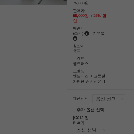
79,000원
판매가
59,000원
/
25
% 할
인
배송비
(조건)
지역별
원산지
중국
브랜드
엠모터스
모델명
엠모터스 에코클린
차량용 공기청정기
제품선택
+ 추가 옵션 선택
[G043]필
터추가