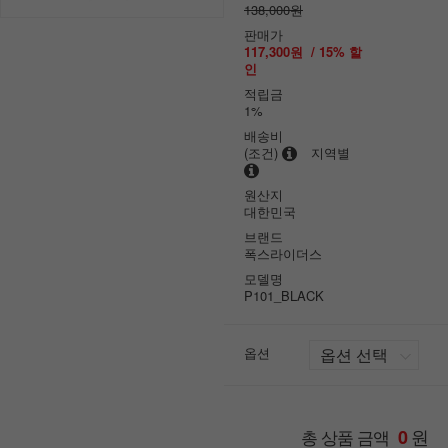
138,000원
판매가
117,300원
/
15
% 할
인
적립금
1%
배송비
(조건)
지역별
원산지
대한민국
브랜드
폭스라이더스
모델명
P101_BLACK
옵션
원
총 상품 금액
0