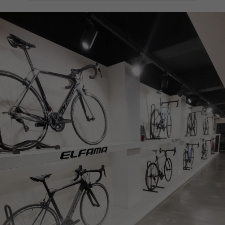
페이코 ID로
PAYCO 바