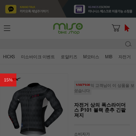
HICKS
미소바이크 이벤트
로얄키즈
M모터스
MIB
자전거
15
%
10973명
의 고객님이 이 상품을 보
셨습니다
자전거 상의 폭스라이더
스 P101 블랙 춘추 긴팔
져지
소비자가