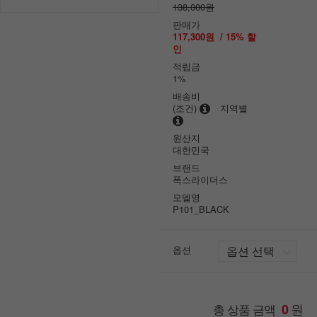
138,000원
판매가
117,300원
/
15
% 할
인
적립금
1%
배송비
(조건)
지역별
원산지
대한민국
브랜드
폭스라이더스
모델명
P101_BLACK
옵션
원
총 상품 금액
0