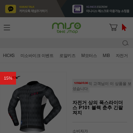
HICKS
미소바이크 이벤트
로얄키즈
M모터스
MIB
자전거
15
%
10965명
의 고객님이 이 상품을 보
셨습니다
자전거 상의 폭스라이더
스 P101 블랙 춘추 긴팔
져지
소비자가