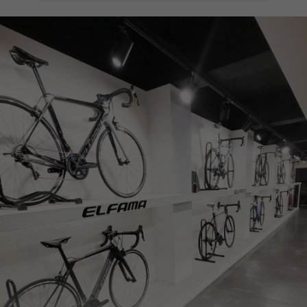
페이코 ID로
PAYCO 바