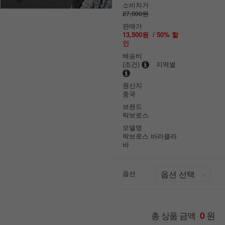
소비자가
27,000원
판매가
13,500원
/
50
% 할
인
배송비
(조건)
지역별
원산지
중국
브랜드
락브로스
모델명
락브로스 바라클라
바
옵션
원
총 상품 금액
0