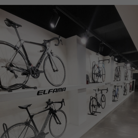
페이코 ID로
PAYCO 바