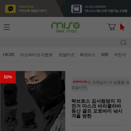
HICKS
미소바이크 이벤트
로얄키즈
M모터스
MIB
자전거
50
%
42651명
의 고객님이 이 상품을 보
셨습니다
락브로스 김서림방지 자
전거 마스크 바라클라바
등산 골프 오토바이 낚시
겨울 방한