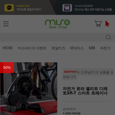
HICKS
미소바이크 이벤트
로얄키즈
M모터스
MIB
자전거
50
%
66453명
의 고객님이 이 상품을 보
셨습니다
자전거 로라 엘리트 디레
토XR-T 스마트 트레이너
소비자가
1,320,000원