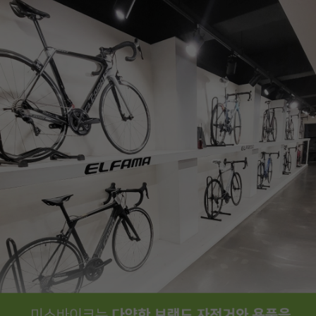
페이코 ID로
PAYCO 바