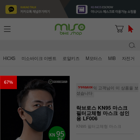
HICKS
미소바이크 이벤트
로얄키즈
M모터스
MIB
자전거
67
%
23598명
의 고객님이 이 상품을 보
셨습니다
락브로스 KN95 마스크
필터교체형 마스크 성인
용 LF006
KN95 필터교체형 마스크