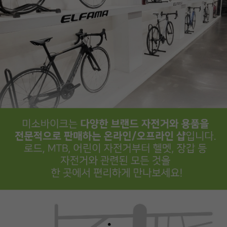
페이코 ID로
PAYCO 바