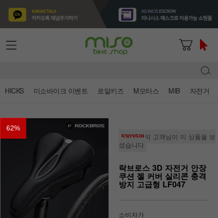
HICKS
미소바이크 이벤트
로얄키즈
M모터스
MIB
자전거
62
%
53035명
의 고객님이 이 상품을 보
셨습니다
락브로스 3D 자전거 안장
쿠션 젤 커버 실리콘 충격
방지 고급형 LF047
소비자가