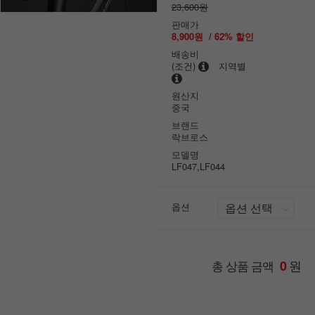
23,600원
판매가
8,900원
/
62
% 할인
배송비
(조건)
지역별
원산지
중국
브랜드
락브로스
모델명
LF047,LF044
옵션
원
총 상품 금액
0