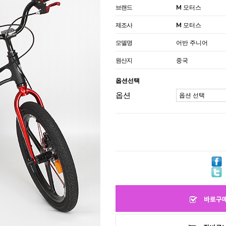
브랜드
M 모터스
제조사
M 모터스
모델명
어반 주니어
원산지
중국
옵션선택
옵션