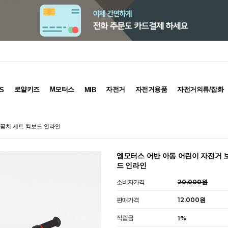
로얄키즈
M모터스
자전거
자전거용품
자전거의류/잡화
S
MIB
팔꿈치 세트 킥보드 인라인
엠모터스 어반 아동 어린이 자전거 
드 인라인
소비자가격
20,000원
판매가격
12,000원
적립금
1%