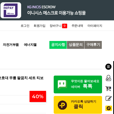
로그인
회원가입
장바구니
주문내역
마이페이지
0
공지사항
상품문의
구매후기
자전거부품
에너지젤
보호대 무릎 팔꿈치 세트 킥보
무엇이든 물어보세요
톡톡
네이버
40
%
카카오톡 상담하기
클릭