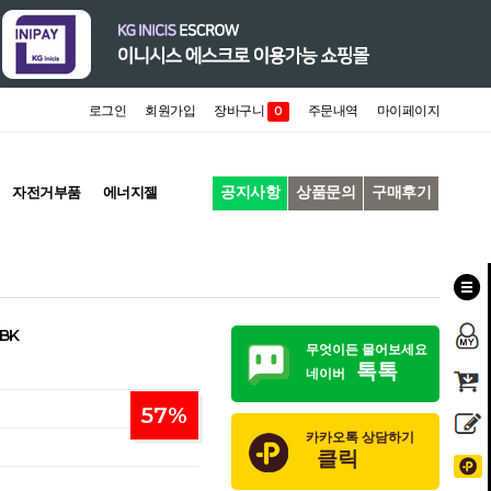
로그인
회원가입
장바구니
주문내역
마이페이지
0
공지사항
상품문의
구매후기
자전거부품
에너지젤
BK
무엇이든 물어보세요
톡톡
네이버
57
%
카카오톡 상담하기
클릭