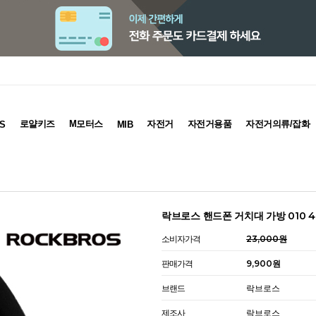
로얄키즈
M모터스
자전거
자전거용품
자전거의류/잡화
S
MIB
락브로스 핸드폰 거치대 가방 010 4
소비자가격
23,000원
판매가격
9,900원
브랜드
락브로스
제조사
락브로스