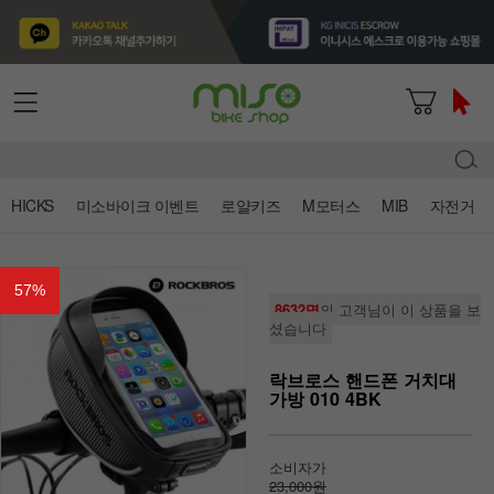
HICKS
미소바이크 이벤트
로얄키즈
M모터스
MIB
자전거
57
%
8632명
의 고객님이 이 상품을 보
셨습니다
락브로스 핸드폰 거치대
가방 010 4BK
소비자가
23,000원