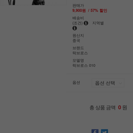
판매가
9,900원
/
57
% 할인
배송비
(조건)
지역별
원산지
중국
브랜드
락브로스
모델명
락브로스 010
옵션
원
총 상품 금액
0