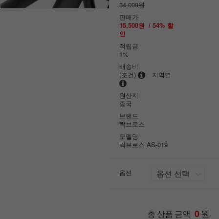
34,000원
판매가
15,500원
/
54
% 할
인
적립금
1%
배송비
(조건)
지역별
원산지
중국
브랜드
락브로스
모델명
락브로스 AS-019
옵션
원
총 상품 금액
0