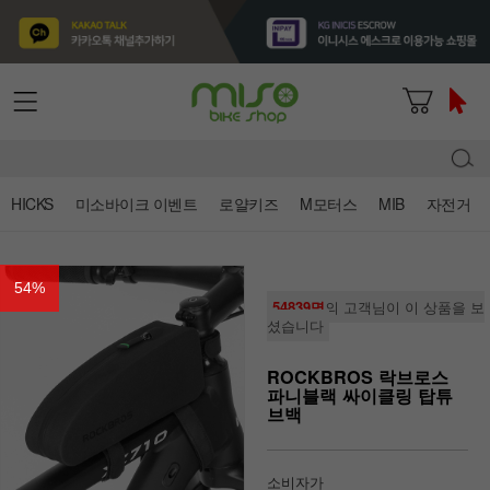
HICKS
미소바이크 이벤트
로얄키즈
M모터스
MIB
자전거
54
%
54839명
의 고객님이 이 상품을 보
셨습니다
ROCKBROS 락브로스
파니블랙 싸이클링 탑튜
브백
소비자가