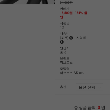
34,000원
판매가
15,500원
/
54
% 할
인
적립금
1%
배송비
(조건)
지역별
원산지
중국
브랜드
락브로스
모델명
락브로스 AS-019
옵션
원
총 상품 금액
0