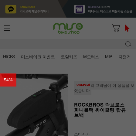
HICKS
미소바이크 이벤트
로얄키즈
M모터스
MIB
자전거
54
%
54842명
의 고객님이 이 상품을 보
셨습니다
ROCKBROS 락브로스
파니블랙 싸이클링 탑튜
브백
소비자가