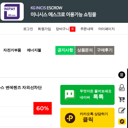
로그인
회원가입
장바구니
주문내역
마이페이지
0
공지사항
상품문의
구매후기
자전거부품
에너지젤
라스 변색렌즈 자외선차단
무엇이든 물어보세요
톡톡
네이버
60
%
카카오톡 상담하기
클릭