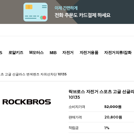
로얄키즈
M모터스
자전거
자전거용품
자전거의류/잡화
S
MIB
츠 고글 선글라스 변색렌즈 자외선차단 10135
락브로스 자전거 스포츠 고글 선글
10135
소비자가격
52,000원
판매가격
20,800원
적립금
1%