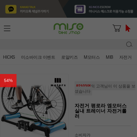
HICKS
미소바이크 이벤트
로얄키즈
M모터스
MIB
자전거
54
%
82103명
의 고객님이 이 상품을 보
셨습니다
자전거 평로라 엠모터스
실내 트레이너 자전거롤
러
소비자가