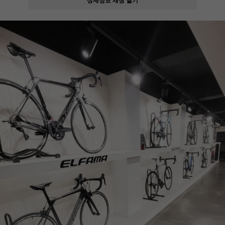
페이코 ID로
PAYCO 바