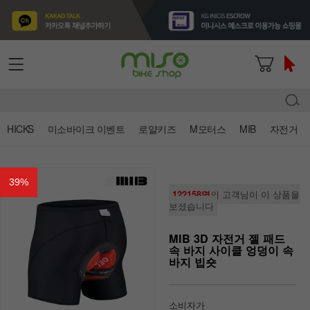
HICKS
미소바이크 이벤트
로얄키즈
M모터스
MIB
자전거
39
%
122158명
의 고객님이 이 상품을
보셨습니다
MIB 3D 자전거 젤 패드
속 바지 사이클 엉덩이 속
바지 빕숏
소비자가