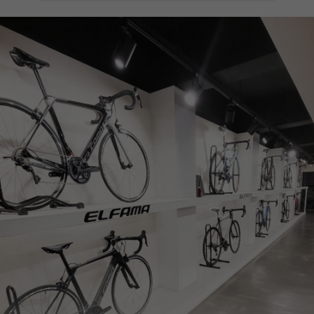
페이코 ID로
PAYCO 바