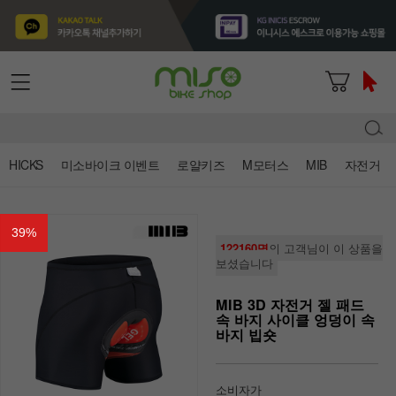
HICKS
미소바이크 이벤트
로얄키즈
M모터스
MIB
자전거
39
%
122160명
의 고객님이 이 상품을
보셨습니다
MIB 3D 자전거 젤 패드
속 바지 사이클 엉덩이 속
바지 빕숏
소비자가