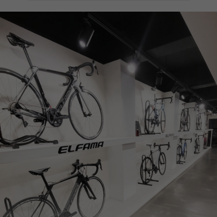
페이코 ID로
PAYCO 바