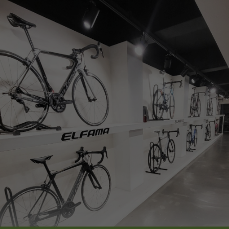
페이코 ID로
PAYCO 바