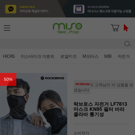
HICKS
미소바이크 이벤트
로얄키즈
M모터스
MIB
자전거
50
%
35792명
의 고객님이 이 상품을 보
셨습니다
락브로스 자전거 LF7813
마스크 KN95 필터 바라
클라바 통기성
소비자가