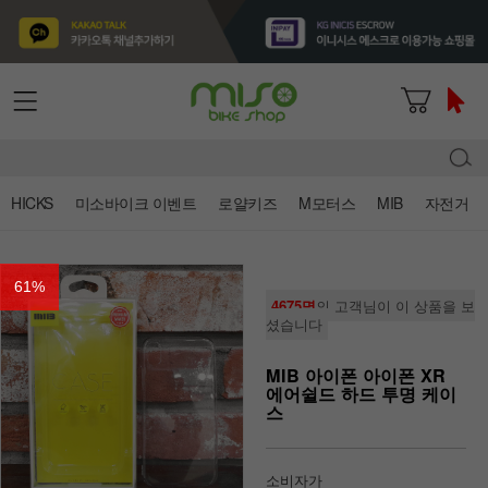
HICKS
미소바이크 이벤트
로얄키즈
M모터스
MIB
자전거
61
%
4675명
의 고객님이 이 상품을 보
셨습니다
MIB 아이폰 아이폰 XR
에어쉴드 하드 투명 케이
스
소비자가