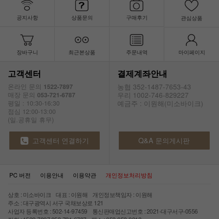
공지사항
상품문의
구매후기
관심상품
장바구니
최근본상품
주문내역
마이페이지
고객센터
결제계좌안내
농협 352-1487-7653-43
온라인 문의
1522-7897
우리 1002-746-829227
매장 문의
053-721-6787
예금주 : 이원해(미소바이크)
평일 : 10:30-16:30
점심 12:00-13:00
(일.공휴일 휴무)
고객센터 연결하기
Q&A 문의게시판
PC 버전
이용안내
이용약관
개인정보처리방침
상호 : 미소바이크 대표 : 이원해 개인정보책임자 : 이원해
주소 : 대구광역시 서구 국채보상로 121
사업자 등록번호 : 502-14-97459 통신판매업신고번호 : 2021-대구서구-0556