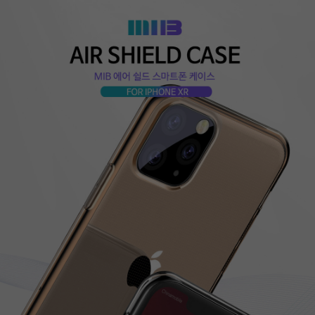
페이코 ID로
PAYCO 바