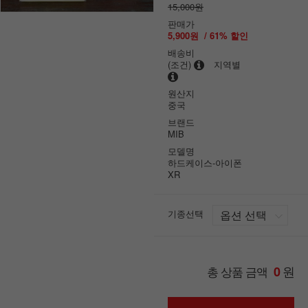
15,000원
판매가
5,900원
/
61
% 할인
배송비
(조건)
지역별
원산지
중국
브랜드
MIB
모델명
하드케이스-아이폰
XR
기종선택
원
총 상품 금액
0