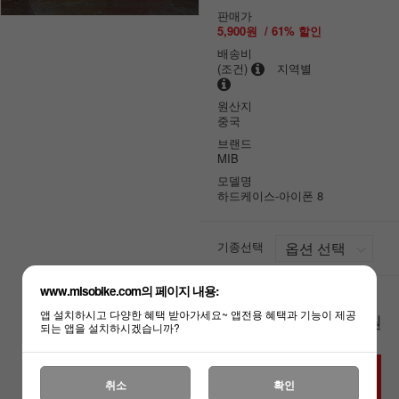
판매가
5,900원
/
61
% 할인
배송비
(조건)
지역별
원산지
중국
브랜드
MIB
모델명
하드케이스-아이폰 8
기종선택
www.misobike.com의 페이지 내용:
앱 설치하시고 다양한 혜택 받아가세요~ 앱전용 혜택과 기능이 제공
원
총 상품 금액
0
되는 앱을 설치하시겠습니까?
BUY NOW
취소
확인