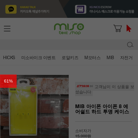
HICKS
미소바이크 이벤트
로얄키즈
M모터스
MIB
자전거
61
%
4728명
의 고객님이 이 상품을 보
셨습니다
MIB 아이폰 아이폰 8 에
어쉴드 하드 투명 케이스
소비자가
15,000원