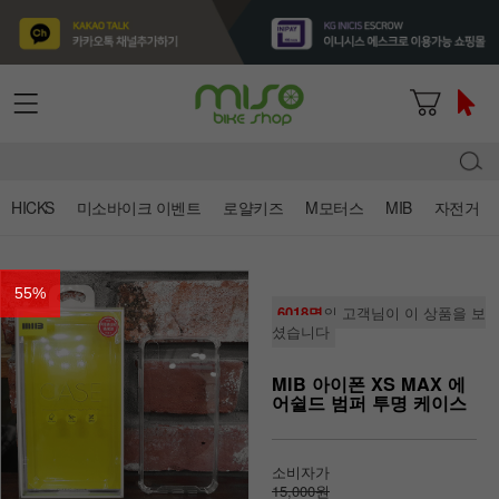
HICKS
미소바이크 이벤트
로얄키즈
M모터스
MIB
자전거
55
%
6018명
의 고객님이 이 상품을 보
셨습니다
MIB 아이폰 XS MAX 에
어쉴드 범퍼 투명 케이스
소비자가
15,000원