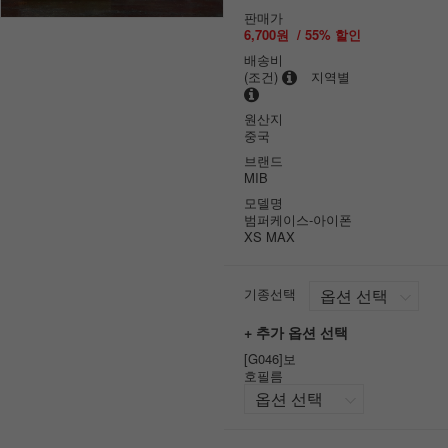
판매가
6,700원
/
55
% 할인
배송비
(조건)
지역별
원산지
중국
브랜드
MIB
모델명
범퍼케이스-아이폰
XS MAX
기종선택
+ 추가 옵션 선택
[G046]보
호필름